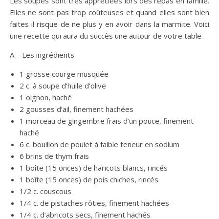
Les soupes sont très appréciées lors des repas en famille.
Elles ne sont pas trop coûteuses et quand elles sont bien
faites il risque de ne plus y en avoir dans la marmite. Voici
une recette qui aura du succès une autour de votre table.
A – Les ingrédients
1 grosse courge musquée
2 c. à soupe d’huile d’olive
1 oignon, haché
2 gousses d’ail, finement hachées
1 morceau de gingembre frais d’un pouce, finement
haché
6 c. bouillon de poulet à faible teneur en sodium
6 brins de thym frais
1 boîte (15 onces) de haricots blancs, rincés
1 boîte (15 onces) de pois chiches, rincés
1/2 c. couscous
1/4 c. de pistaches rôties, finement hachées
1/4 c. d’abricots secs, finement hachés