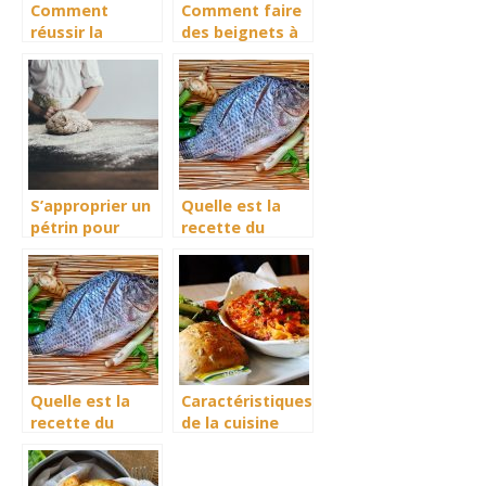
Comment
Comment faire
réussir la
des beignets à
cuisson de son
l’africaine?
riz ?
S’approprier un
Quelle est la
pétrin pour
recette du
réussir ses
tilapia braisé ?
pâtes
Quelle est la
Caractéristiques
recette du
de la cuisine
tilapia braisé ?
norvégienne