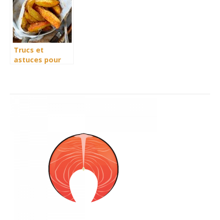
Trucs et
astuces pour
reussir la
preparation des
potatoes
maison avec
une friteuse