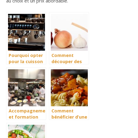
au choix et un prix abordable.
Pourquoi opter
Comment
pour la cuisson
découper des
du poisson sur
oignons sans
une plancha
couler la
électrique?
moindre larme ?
Accompagnement
Comment
et formation
bénéficier d’une
dans le domaine
cuisson ultra
de la
rapide en
restauration
cuisine?