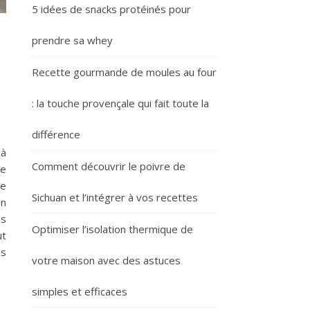
5 idées de snacks protéinés pour
prendre sa whey
Recette gourmande de moules au four
: la touche provençale qui fait toute la
différence
 à
Comment découvrir le poivre de
re
se
Sichuan et l’intégrer à vos recettes
on
es
Optimiser l’isolation thermique de
ut
es
votre maison avec des astuces
simples et efficaces