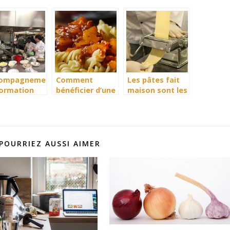
ompagnement
Comment
Les pâtes fait
formation
bénéficier d’une
maison sont les
s le domaine
cuisson ultra
meilleurs
a
rapide en
tauration
cuisine?
POURRIEZ AUSSI AIMER