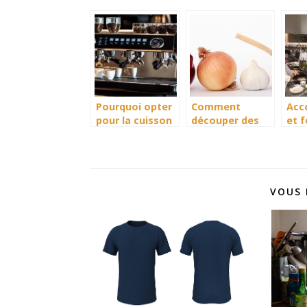
Pourquoi opter
Comment
Acc
pour la cuisson
découper des
et 
du poisson sur
oignons sans
dan
une plancha
couler la
de l
électrique?
moindre larme ?
res
VOUS 