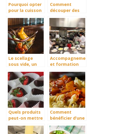
Pourquoi opter
Comment
pour la cuisson
découper des
du poisson sur
oignons sans
une plancha
couler la
électrique?
moindre larme ?
Le scellage
Accompagnement
sous vide, un
et formation
bénéfice
dans le domaine
énorme
de la
restauration
Quels produits
Comment
peut-on mettre
bénéficier d’une
dans un coffret
cuisson ultra
gourmand ?
rapide en