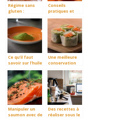
Régime sans
Conseils
gluten :
pratiques et
l’importance
bons à savoir en
d’une machine à
cuisine
pain
Ce qu’il faut
Une meilleure
savoir sur l’huile
conservation
de Moringa
grace au bee
wrap : plus de
details a
decouvrir
Manipuler un
Des recettes à
saumon avec de
réaliser sous le
l’esthetique
Thermomix