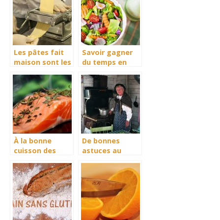
cuisine?
Les pâtes fait
Savoir gagner
maison sont les
du temps en
meilleurs
cuisine grâce
aux
équipements
appropriés
À la bonne
De bonnes
cuisson des
astuces au
saumons sous
choix d’une
l’effet des
bonne batterie
plaques
de cuisine
d’induction