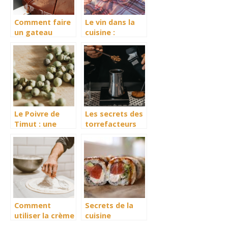
Comment faire
Le vin dans la
un gateau
cuisine :
simple au
quelques
chocolat ?
notions à
retenir
Le Poivre de
Les secrets des
Timut : une
torrefacteurs
explosion
pour preserver
d’aromes en
les traditions et
provenance du
les saveurs
Nepal
locales
Comment
Secrets de la
utiliser la crème
cuisine
liquide pour des
japonaise : des