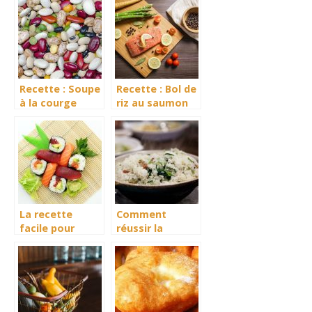
Recette : Soupe
Recette : Bol de
à la courge
riz au saumon
musquée et aux
avec sauce
haricots blancs
gingembre et
citron vert
La recette
Comment
facile pour
réussir la
cuisiner les
cuisson de son
sushis
riz ?