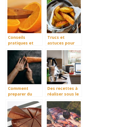
Conseils
Trucs et
pratiques et
astuces pour
bons à savoir en
reussir la
cuisine
preparation des
potatoes
maison avec
une friteuse
Comment
Des recettes à
preparer du
réaliser sous le
saumon
Thermomix
trappeur ?