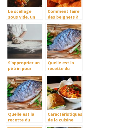
Le scellage
Comment faire
sous vide, un
des beignets à
bénéfice
l’africaine?
énorme
S’approprier un
Quelle est la
pétrin pour
recette du
réussir ses
tilapia braisé ?
pâtes
Quelle est la
Caractéristiques
recette du
de la cuisine
tilapia braisé ?
norvégienne