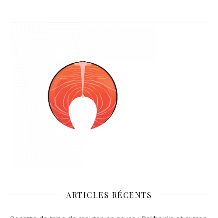
recettes
ingrédients de
originales :
l’épicerie à
astuces et
l’assiette
idées
gourmandes
ARTICLES RÉCENTS