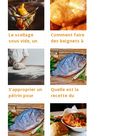
Le scellage
Comment faire
sous vide, un
des beignets à
bénéfice
l’africaine?
énorme
S’approprier un
Quelle est la
pétrin pour
recette du
réussir ses
tilapia braisé ?
pâtes