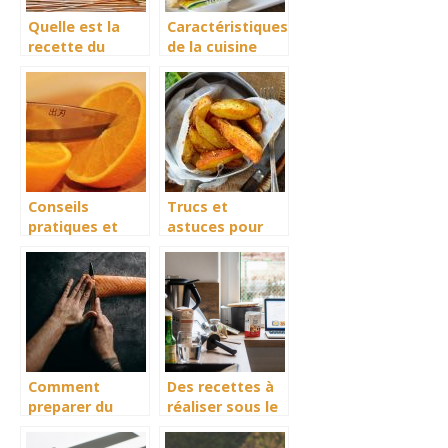
Quelle est la
Caractéristiques
recette du
de la cuisine
tilapia braisé ?
norvégienne
Conseils
Trucs et
pratiques et
astuces pour
bons à savoir en
reussir la
cuisine
preparation des
potatoes
maison avec
une friteuse
Comment
Des recettes à
preparer du
réaliser sous le
saumon
Thermomix
trappeur ?