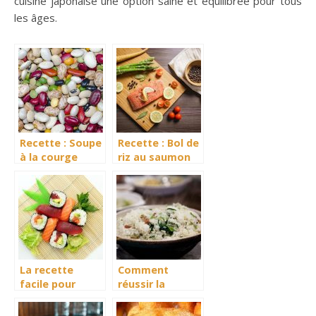
cuisine japonaise une option saine et équilibrée pour tous
les âges.
Recette : Soupe
Recette : Bol de
à la courge
riz au saumon
musquée et aux
avec sauce
haricots blancs
gingembre et
citron vert
La recette
Comment
facile pour
réussir la
cuisiner les
cuisson de son
sushis
riz ?