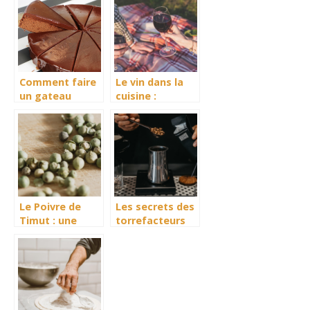
Comment faire
Le vin dans la
un gateau
cuisine :
simple au
quelques
chocolat ?
notions à
retenir
Le Poivre de
Les secrets des
Timut : une
torrefacteurs
explosion
pour preserver
d’aromes en
les traditions et
provenance du
les saveurs
Nepal
locales