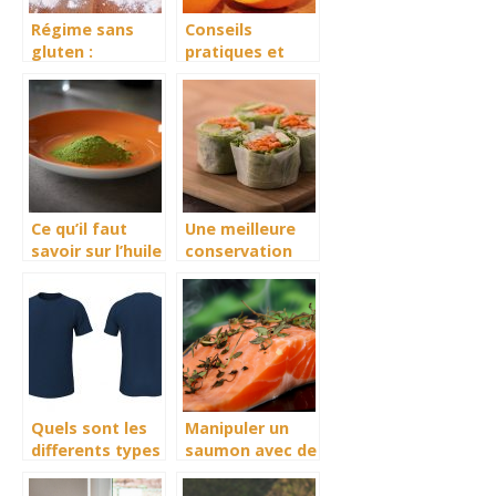
Régime sans
Conseils
gluten :
pratiques et
l’importance
bons à savoir en
d’une machine à
cuisine
pain
Ce qu’il faut
Une meilleure
savoir sur l’huile
conservation
de Moringa
grace au bee
wrap : plus de
details a
decouvrir
Quels sont les
Manipuler un
differents types
saumon avec de
de T-shirts pour
l’esthetique
hommes ?