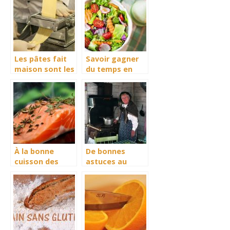
cuisine?
Les pâtes fait
Savoir gagner
maison sont les
du temps en
meilleurs
cuisine grâce
aux
équipements
appropriés
À la bonne
De bonnes
cuisson des
astuces au
saumons sous
choix d’une
l’effet des
bonne batterie
plaques
de cuisine
d’induction