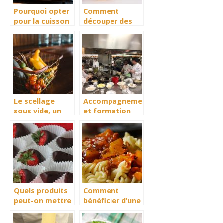
Pourquoi opter
Comment
pour la cuisson
découper des
du poisson sur
oignons sans
une plancha
couler la
électrique?
moindre larme ?
Le scellage
Accompagnement
sous vide, un
et formation
bénéfice
dans le domaine
énorme
de la
restauration
Quels produits
Comment
peut-on mettre
bénéficier d’une
dans un coffret
cuisson ultra
gourmand ?
rapide en