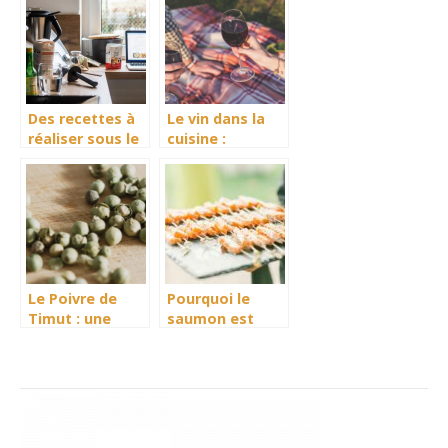
Des recettes à
Le vin dans la
réaliser sous le
cuisine :
Thermomix
quelques
notions à
retenir
Le Poivre de
Pourquoi le
Timut : une
saumon est
explosion
l’atout chic des
d’aromes en
mariages ?
provenance du
Nepal