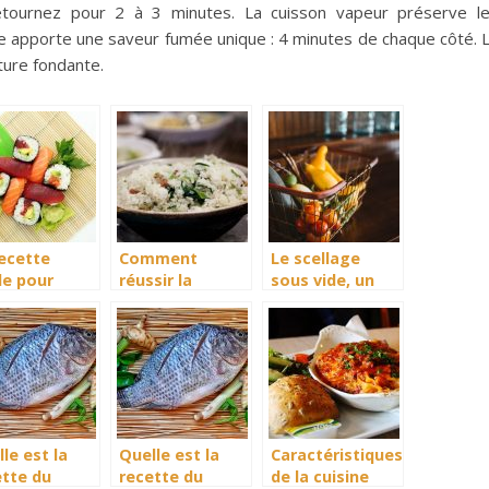
retournez pour 2 à 3 minutes. La cuisson vapeur préserve l
ue apporte une saveur fumée unique : 4 minutes de chaque côté. 
ture fondante.
recette
Comment
Le scellage
le pour
réussir la
sous vide, un
iner les
cuisson de son
bénéfice
his
riz ?
énorme
le est la
Quelle est la
Caractéristiques
ette du
recette du
de la cuisine