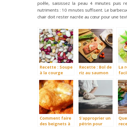
poêle, saisissez la peau 4 minutes puis 
nutriments : 10 minutes suffisent. Le barbec
chair doit rester nacrée au cœur pour une tex
Recette : Soupe
Recette : Bol de
La 
à la courge
riz au saumon
faci
musquée et aux
avec sauce
cuis
haricots blancs
gingembre et
sus
citron vert
Comment faire
S’approprier un
Quel
des beignets à
pétrin pour
rec