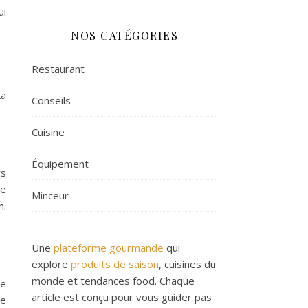
ui
NOS CATÉGORIES
Restaurant
La
Conseils
Cuisine
Équipement
rs
ne
Minceur
n.
Une
plateforme gourmande
qui
explore
produits de saison
, cuisines du
monde et tendances food. Chaque
ie
article est conçu pour vous guider pas
te