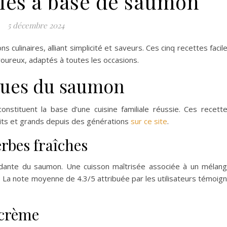
ciles à base de saumon
5 décembre 2024
culinaires, alliant simplicité et saveurs. Ces cinq recettes facil
voureux, adaptés à toutes les occasions.
iques du saumon
nstituent la base d’une cuisine familiale réussie. Ces recett
tits et grands depuis des générations
sur ce site
.
rbes fraîches
ondante du saumon. Une cuisson maîtrisée associée à un mélan
. La note moyenne de 4.3/5 attribuée par les utilisateurs témoig
 crème