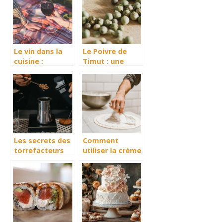
Le vin dans la
Le Poivre de
cuisine :
Timut : une
quelques
explosion
notions à
d’aromes en
retenir
provenance du
Nepal
Les secrets des
Comment
torrefacteurs
utiliser la crème
pour preserver
liquide pour des
les traditions et
recettes
les saveurs
originales :
locales
astuces et
idées
gourmandes