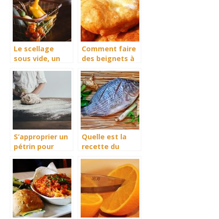
Le scellage
Comment faire
sous vide, un
des beignets à
bénéfice
l’africaine?
énorme
S’approprier un
Quelle est la
pétrin pour
recette du
réussir ses
tilapia braisé ?
pâtes