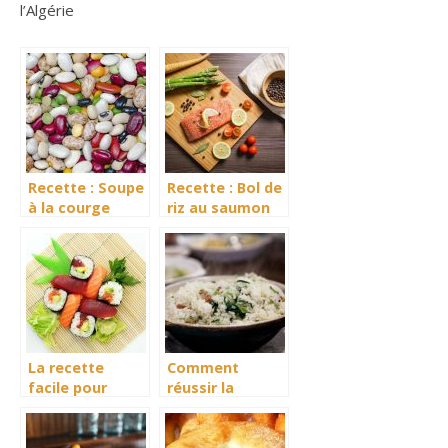
l’Algérie
Recette : Soupe
Recette : Bol de
à la courge
riz au saumon
musquée et aux
avec sauce
haricots blancs
gingembre et
citron vert
La recette
Comment
facile pour
réussir la
cuisiner les
cuisson de son
sushis
riz ?