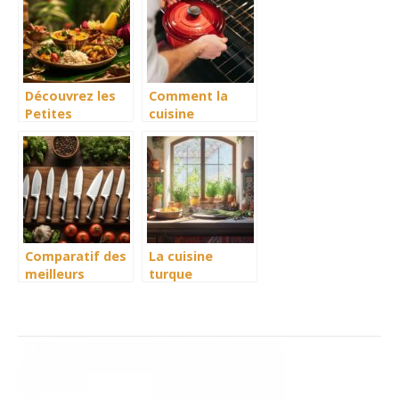
Madagascar
garni de fruits
confits
Découvrez les
Comment la
Petites
cuisine
Bouchées
algérienne
Épicées de la
révèle la
Cuisine
diversité
Tamoule à
culturelle du
Grignoter
pays
Comparatif des
La cuisine
meilleurs
turque
couteaux en
traditionnelle : 5
ceramique :
recettes
rapport qualite-
ancestrales a
prix 2024
decouvrir