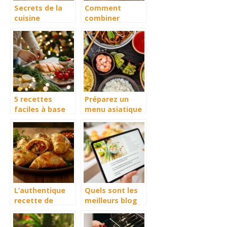
Secrets de la
Comment
cuisine
combiner
japonaise : des
esthétique et
ingrédients de
saveurs dans la
l’épicerie à
pâtisserie
l’assiette
5 recettes
Préparez un
faciles à base
menu asiatique
de saumon
à l’occasion du
Nouvel An
Chinois
L’authentique
Quels sont les
recette de
meilleurs blog
samossa
de recette de
comme à
cuisine ?