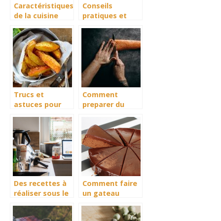
Caractéristiques
Conseils
de la cuisine
pratiques et
norvégienne
bons à savoir en
cuisine
Trucs et
Comment
astuces pour
preparer du
reussir la
saumon
preparation des
trappeur ?
potatoes
maison avec
une friteuse
Des recettes à
Comment faire
réaliser sous le
un gateau
Thermomix
simple au
chocolat ?