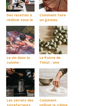
une friteuse
Des recettes à
Comment faire
réaliser sous le
un gateau
Thermomix
simple au
chocolat ?
Le vin dans la
Le Poivre de
cuisine :
Timut : une
quelques
explosion
notions à
d’aromes en
retenir
provenance du
Nepal
Les secrets des
Comment
torrefacteurs
utiliser la crème