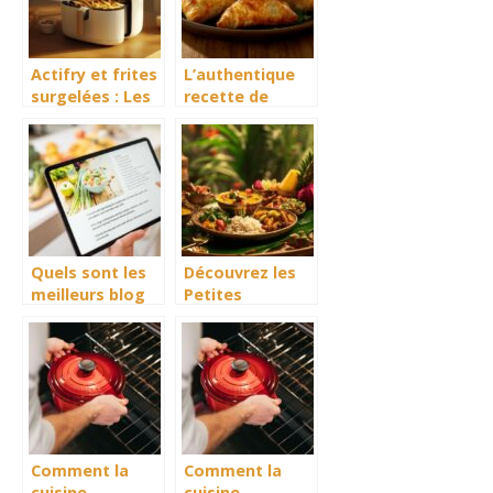
Actifry et frites
L’authentique
surgelées : Les
recette de
secrets d’une
samossa
cuisson parfaite
comme à
Madagascar
garni de fruits
confits
Quels sont les
Découvrez les
meilleurs blog
Petites
de recette de
Bouchées
cuisine ?
Épicées de la
Cuisine
Tamoule à
Grignoter
Comment la
Comment la
cuisine
cuisine