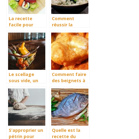
La recette
Comment
facile pour
réussir la
cuisiner les
cuisson de son
sushis
riz ?
Le scellage
Comment faire
sous vide, un
des beignets à
bénéfice
l’africaine?
énorme
S’approprier un
Quelle est la
pétrin pour
recette du