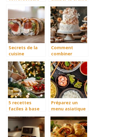
pour preserver
liquide pour des
les traditions et
recettes
les saveurs
originales :
locales
astuces et
idées
gourmandes
Secrets de la
Comment
cuisine
combiner
japonaise : des
esthétique et
ingrédients de
saveurs dans la
l’épicerie à
pâtisserie
l’assiette
5 recettes
Préparez un
faciles à base
menu asiatique
de saumon
à l’occasion du
Nouvel An
Chinois