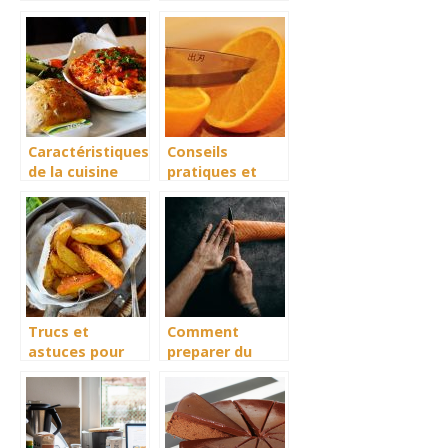
réussir ses
tilapia braisé ?
pâtes
Caractéristiques
Conseils
de la cuisine
pratiques et
norvégienne
bons à savoir en
cuisine
Trucs et
Comment
astuces pour
preparer du
reussir la
saumon
preparation des
trappeur ?
potatoes
maison avec